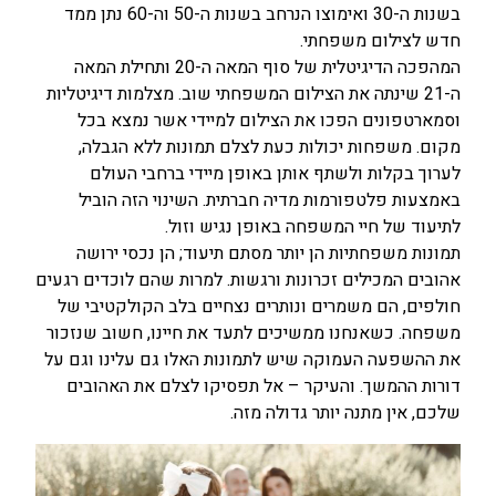
בשנות ה-30 ואימוצו הנרחב בשנות ה-50 וה-60 נתן ממד
חדש לצילום משפחתי.
המהפכה הדיגיטלית של סוף המאה ה-20 ותחילת המאה
ה-21 שינתה את הצילום המשפחתי שוב. מצלמות דיגיטליות
וסמארטפונים הפכו את הצילום למיידי אשר נמצא בכל
מקום. משפחות יכולות כעת לצלם תמונות ללא הגבלה,
לערוך בקלות ולשתף אותן באופן מיידי ברחבי העולם
באמצעות פלטפורמות מדיה חברתית. השינוי הזה הוביל
לתיעוד של חיי המשפחה באופן נגיש וזול.
תמונות משפחתיות הן יותר מסתם תיעוד; הן נכסי ירושה
אהובים המכילים זכרונות ורגשות. למרות שהם לוכדים רגעים
חולפים, הם משמרים ונותרים נצחיים בלב הקולקטיבי של
משפחה. כשאנחנו ממשיכים לתעד את חיינו, חשוב שנזכור
את ההשפעה העמוקה שיש לתמונות האלו גם עלינו וגם על
דורות ההמשך. והעיקר – אל תפסיקו לצלם את האהובים
שלכם, אין מתנה יותר גדולה מזה.