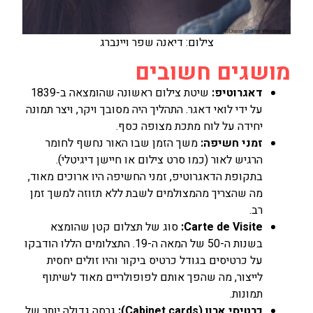
צילום: דיאנה שפר ויינברג
מושגים חשובים
דאגרוטיפ:
שיטת צילום ראשונה שהומצאה ב-1839
על ידי לואי דאגר. התהליך היה מסובך ויקר, ויצר תמונה
יחידה על לוח מתכת מצופה כסף.
זמני חשיפה:
משך הזמן שבו האור נחשף לחומר
הרגיש לאור (כמו סרט צילום או חיישן דיגיטלי).
בתקופת הדאגרוטיפ, זמני החשיפה היו ארוכים מאוד,
מה שהצריך מהמצולמים לשבת ללא תזוזה למשך זמן
רב.
Carte de Visite:
סוג של תצלום קטן שהומצא
בשנות ה-50 של המאה ה-19. התצלומים הללו הודבקו
על כרטיסים בגודל כרטיס ביקור והיו זולים יחסית
לייצור, מה שהפך אותם לפופולריים מאוד לשיתוף
תמונות.
כרטיסי ארון (Cabinet cards):
גרסה גדולה יותר של