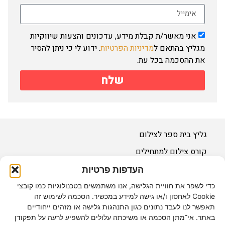
אני מאשר/ת קבלת מידע, עדכונים והצעות שיווקיות
מגליץ בהתאם ל
מדיניות הפרטיות
. ידוע לי כי ניתן להסיר
את ההסכמה בכל עת.
שלח
גליץ בית ספר לצילום
קורס צילום למתחילים
קורס צילום למתקדמים
העדפות פרטיות
לימודי צילום
כדי לשפר את חוויית הגלישה, אנו משתמשים בטכנולוגיות כמו קובצי
Cookie לאחסון ו/או גישה למידע במכשיר. הסכמה לשימוש זה
סדנת צילום
תאפשר לנו לעבד נתונים כגון התנהגות גלישה או מזהים ייחודיים
באתר. אי־מתן הסכמה או משיכתה עלולים להשפיע לרעה על תפקודן
מדיניות פרטיות