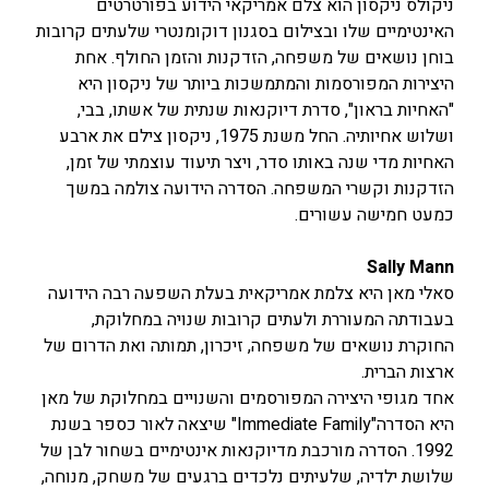
ניקולס ניקסון הוא צלם אמריקאי הידוע בפורטרטים
האינטימיים שלו ובצילום בסגנון דוקומנטרי שלעתים קרובות
בוחן נושאים של משפחה, הזדקנות והזמן החולף. אחת
היצירות המפורסמות והמתמשכות ביותר של ניקסון היא
"האחיות בראון", סדרת דיוקנאות שנתית של אשתו, בבי,
ושלוש אחיותיה. החל משנת 1975, ניקסון צילם את ארבע
האחיות מדי שנה באותו סדר, ויצר תיעוד עוצמתי של זמן,
הזדקנות וקשרי המשפחה. הסדרה הידועה צולמה במשך
כמעט חמישה עשורים.
Sally Mann
סאלי מאן היא צלמת אמריקאית בעלת השפעה רבה הידועה
בעבודתה המעוררת ולעתים קרובות שנויה במחלוקת,
החוקרת נושאים של משפחה, זיכרון, תמותה ואת הדרום של
ארצות הברית.
אחד מגופי היצירה המפורסמים והשנויים במחלוקת של מאן
היא הסדרה"Immediate Family" שיצאה לאור כספר בשנת
1992. הסדרה מורכבת מדיוקנאות אינטימיים בשחור לבן של
שלושת ילדיה, שלעיתים נלכדים ברגעים של משחק, מנוחה,