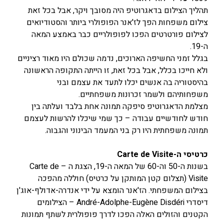
תהליך הצילום בדאגרוטיפ היה מסובך ויקר, אבל בכל זאת
צילום משפחות הפך לז'אנר הפופולרי ביותר והסטודיואים
לצילום פורטרטים הפכו לפופולריים כבר באמצע המאה
ה-19.
בגלל זמני החשיפה הארוכים, נדמה שכולם היו מאוד רציניים
ולא חייכו בכלל, אבל בכל זאת, זו הייתה התקופה הראשונה
בהיסטוריה בה אנשים יכלו לתעד את עצמם ובני
משפחותיהם ולשמר זכרונות משפחתיים.
מצלמת הדאגרוטיפ סיפקה תמונה אחת בלבד ועלתה בין
חודש לחודשיים עבודה – כך שמי שיכלו להרשות לעצמם
תמונה משפחתית היו רק בני המעמד הבינוני והגבוה.
כרטיסי ה-Carte de Visite
בשנות ה-50 וה-60 של המאה ה-19, הצגת ה – Carte de
Visite (תצלום קטן המותקן על כרטיס) חוללה מהפכה
בצילום המשפחתי. הז'אנר הומצא על ידי אנדרה-אדולף-אוג'ן
דיסדרי André-Adolphe-Eugène Disdéri – הצילומים
הקטנים והזולים האלה הפכו לדרך פופולרית לשתף תמונות