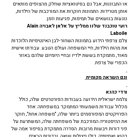
או התבוננות, אבל גם בסיטואציות שחלק מהצופים מותאים
אותן מטרידות. התמונות חוקרות את המורכבות של הילדות,
נוגעות בנושאים של תמימות, פגיעות וזמן.
רועי טוכבנד שלנו ממליץ על אלאן לאבויה Alain
Laboile
צלם צרפתי הידוע בתמונות השחור-לבן האינטימיות הלוכדות
את מהות הילדות, חיי המשפחה ועולם הטבע. עבודתו אישית
מאוד, מתמקדת בששת ילדיו ובחיי היומיום שלהם באזור
הכפרי של צרפת.
וגם השראה מקומית
ורדי כהנא
צלמת ישראלית הידועה בעבודות הפורטרטים שלה, כולל
מכלול עבודות משמעותי המתמקד במשפחתה. אחד
הפרויקטים המפורסמים ביותר שלה, "משפחה אחת", חוקר
את ההיסטוריה המורכבת של משפחתה שלה, המשתרעת על
פני דורות ויבשות מרובות. הסדרה מתמקדת בסיפור אמה של
כהנא ואחיותיה, כולן ניצולות שואה, ובדורות הבאים.