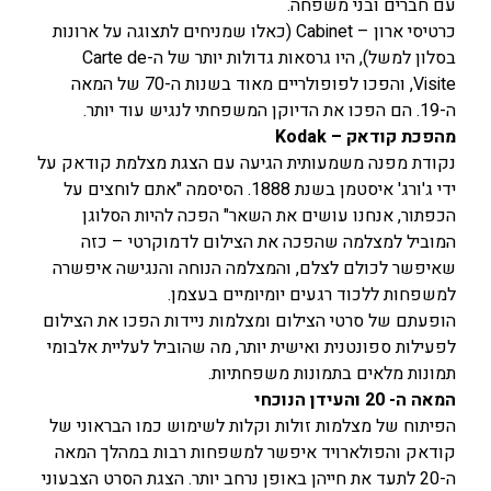
עם חברים ובני משפחה.
כרטיסי ארון – Cabinet (כאלו שמניחים לתצוגה על ארונות
בסלון למשל), היו גרסאות גדולות יותר של ה-Carte de
Visite, והפכו לפופולריים מאוד בשנות ה-70 של המאה
ה-19. הם הפכו את הדיוקן המשפחתי לנגיש עוד יותר.
מהפכת קודאק – Kodak
נקודת מפנה משמעותית הגיעה עם הצגת מצלמת קודאק על
ידי ג'ורג' איסטמן בשנת 1888. הסיסמה "אתם לוחצים על
הכפתור, אנחנו עושים את השאר" הפכה להיות הסלוגן
המוביל למצלמה שהפכה את הצילום לדמוקרטי – כזה
שאיפשר לכולם לצלם, והמצלמה הנוחה והנגישה איפשרה
למשפחות ללכוד רגעים יומיומיים בעצמן.
הופעתם של סרטי הצילום ומצלמות ניידות הפכו את הצילום
לפעילות ספונטנית ואישית יותר, מה שהוביל לעליית אלבומי
תמונות מלאים בתמונות משפחתיות.
המאה ה- 20 והעידן הנוכחי
הפיתוח של מצלמות זולות וקלות לשימוש כמו הבראוני של
קודאק והפולארויד איפשר למשפחות רבות במהלך המאה
ה-20 לתעד את חייהן באופן נרחב יותר. הצגת הסרט הצבעוני