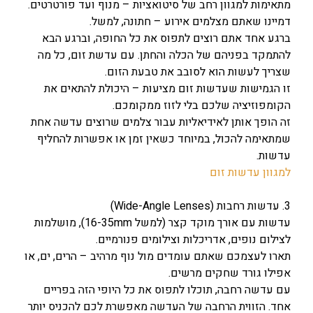
מתאימות למגוון רחב של סיטואציות – מנוף ועד פורטרטים.
דמיינו שאתם מצלמים אירוע – חתונה, למשל.
ברגע אחד אתם רוצים לתפוס את כל החופה, וברגע הבא
להתמקד בפניהם של הכלה והחתן. עם עדשת זום, כל מה
שצריך לעשות הוא לסובב את טבעת הזום.
זו הגמישות שעדשות זום מציעות – היכולת להתאים את
הקומפוזיציה שלכם בלי לזוז ממקומכם.
זה הופך אותן לאידיאליות עבור צלמים שרוצים עדשה אחת
שמתאימה להכול, במיוחד כשאין זמן או אפשרות להחליף
עדשות.
למגוון עדשות זום
3. עדשות רחבות (Wide-Angle Lenses)
עדשות עם אורך מוקד קצר (למשל 16-35mm), מושלמות
לצילום נופים, אדריכלות וצילומים פנורמיים.
תארו לעצמכם שאתם עומדים מול נוף מרהיב – הרים, ים, או
אפילו גורד שחקים מרשים.
עם עדשה רחבה, תוכלו לתפוס את כל היופי הזה בפריים
אחד. הזווית הרחבה של העדשה מאפשרת לכם להכניס יותר