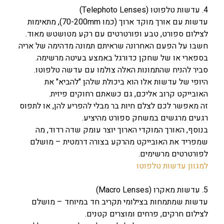
4. עדשות טלפוטו (Telephoto Lenses)
עדשות עם אורך מוקד ארוך (כמו 70-200mm), מתאימות
לצילום ספורט, טבע ופורטרטים עם רקע מטושטש מאוד.
חשבו על הפעם האחרונה שראיתם תמונה מדהימה של אריה
בספארי או של שחקן כדורגל באמצע בעיטה מרשימה.
סביר להניח שהתמונות האלה צולמו עם עדשה טלפוטו.
היופי של עדשות אלו הוא ביכולת שלהן "להביא" את
האובייקט קרוב אליכם, גם כשאתם רחוקים פיזית.
זה מאפשר לכם לצלם חיות בר מבלי להפריע להן, או לתפוס
רגעים מרגשים במשחק ספורט מהיציע.
בנוסף, האורך המוקדי הארוך יוצר עומק שדה רדוד, מה
שמפריד את האובייקט מהרקע בצורה דרמטית – מושלם
לפורטרטים מרשימים.
למגוון עדשות טלפוטו
5. עדשות מאקרו (Macro Lenses)
עדשות שמתמחות בצילומי תקריב חד במיוחד – מושלם
לצילום חרקים, פרחים ומוצרים קטנים.