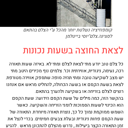
קומפוזיציה נשלטת יותר מהכל ע"י הצלם בהתאם
לסצינה.צלם"יוסי בייטלמן
צאת החוצה בשעות נכונות
 צלם טוב יודע מתי לצאת לצלם ומתי לא. באיזה שעות תאורה
ה, נעימה, ניגודית, אווירתית וכו׳. צלמים נוף מכירים היטב מתי
 מצב לשקיעה טובה ומתי תהיה סופה שתספק אווירה מטורפת.
צאת בשעת הקסם או בשעה הכחולה, להחליט מראש אם אנחנו
צים לצלם בזריחה או בשקיעה ולהערך בהתאם.
קשר הזה, כמה מילים על שעת הקסם הידועה: שעת הקסם
א הכינוי לשעות הסמוכות לזמני הזריחה והשקיעה. כאשר
מש ממוקמת נמוך כל כך, נוצרת תאורה מיוחדת. התאורה של
ת הקסם פחות ניגודית ובעלת צבעים חמימים. בכדי לנצל את
ן התאורה הקצר ביעילות , נדרש מהצלם להתכונן מראש . להגיע