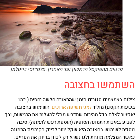
פרטים מהפיקסל הראשון ועד האחרון. צלם:יוסי בייטלמן
שתמשו בחצובה
לום בצמצמים סגורים בזמן שהתאורה חלשה יחסית ( כמו
שעות הקסם) מוליד
זמני חשיפה ארוכים
. השימוש בחצובה
פשר לצלם בכל מהירות שתדרש מבלי להעלות את הרגישות, ובך
גוע באיכות התמונה הסופית (הוספת רעש לתמונה). סיבה
ספת לשימוש בחצובה היא שקל יותר לדייק בקימפוז התמונה
שר המצלמה מונחת ולנו נשרא רק לכוון בדיוק את הפריים.