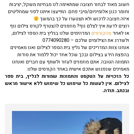
וב מאוד לבחור חצובה שמתאימה לנו מבחינת משקל, יציבות
ומר כגון אלומיניום/סיבי פחם. התייעצו איתנו לפני שמחליטים
זה חצובה לרכוש ולא תצטערו על כך בהמשך
צים לדעת איך לצלם נוף? מוזמנים להצטרף לקורס צילום נוף
ו לאחד
מהקורסים
המדהימים שלנו בגליץ בית הספר לצילום,
שדרג את הצילומים שלכם – 0774090280
חנו צוות המדריכים של גליץ בית הספר לצילום ואנו מאמינים
פצת הידע בצילום ובכך שכל אחד יכול ללמוד את סודות
מונה הטובה. אתם מוזמנים לעזור ולשתף עם חברים ואנחנו
מינים שנפגוש אתכם אישית באחד הקורסים שלנו.
ל הזכויות על הטקסט והתמונות שמורות לגליץ, בית ספר
צילום. אין לעשות כל שימוש כל שימוש ללא אישור מראש
כתב. תודה
.