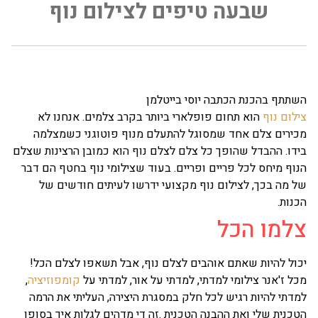
שבעה טיפים לצילום נוף
תתף בהכנת הכתבה יוסי בייטלמן
לום נוף
הוא תחום פופלארי ביותר בקרב צלמים. אנחנו לא
ירים צלם אחד שמסוגל להתעלם מנוף פוטוגני כשמצלמה
דו. ההבדל שהופך כל צלם לצלם נוף הוא כמובן הרצינות שצלם
וף מיחס לכל פריים ופריים. בעוד שצילומי נוף בחטף הם דבר
 מה בכך, לצילום נוף מקצועי ידרשו לעיתים חודשים של
נות.
למו הכל
ול להיות שאתם אוהבים לצלם נוף, אבל תשאפו לצלם הכל!
ל ז'אנר צילומי למדתי, למדתי על אור, למדתי על
קומפוזיציה
,
דתי להיות רגיש לכל חלק במסגרת היצירה, העליתי את הרמה
כנית שלי ואת ההבנה הטכנית .זה די מדהים לגלות איך בסופו