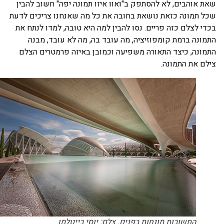
ת אוהבים, לא להסתפק ב"ואוו איזו תמונה יפה" חשוב להבין
ל תמונה כזאת נושאת בחובה את כל מה שאנחנו צריכים לדעת
די לצלם כזה פריים. נסו להבין למה היא טובה, למדו לנתח את
מונה ברמת קומפוזיציה, מה עובד בה, מה לא עובד, מבנה
מונה, כיצד התאורה משפיעה וכמובן באיזה פרמטרים הצלם
לם את התמונה.
התשובות מונחות בפנים. צלם: יוסי בייטלמן