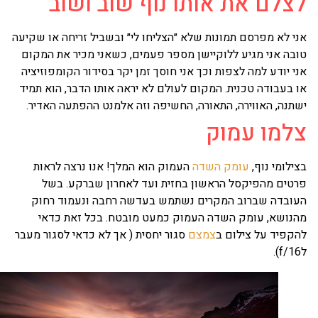
צלם את אותו נוף שוב ושוב
י לא מפרסם תמונות שלא ״הצליחו לי״ ובשביל זריחה או שקיעה
בה אני מגיע ללוקיישן מספר פעמים, כשאני מכיר את המקום
י יודע למה לצפות וכך אני חוסך זמן יקר בסידור הקומפוזיציה
 בעבודה טכנית. המקום לעולם לא יראה אותו הדבר, הוא תמיד
תנה, האווירה, התאורה, החשיפה וזה אלמנט ההפתעה האדיר.
למו עמוק
ילומי נוף,
עומק השדה
העמוק הוא המלך! אנו נרצה לראות
טים מהפיקסל הראשון בחזית ועד לאחרון שברקע. בשל
עובדה שברוב המקרים נשתמש בעדשה רחבה ונעמוד רחוק
נושא, עומק השדה העמוק כמעט מובטח. בכל זאת כדאי
קפיד על צילום ב
צמצם
סגור יחסית ( אך לא כדאי לסגור מעבר